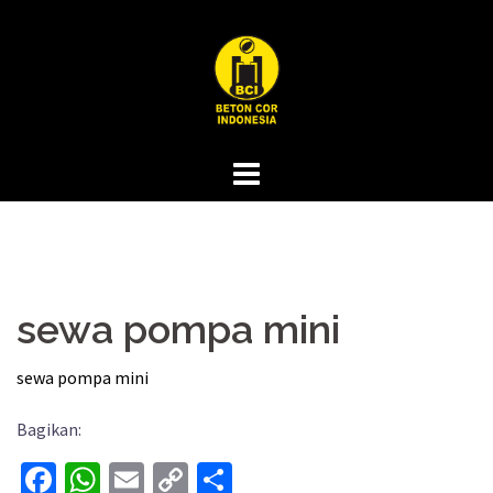
Skip
to
content
sewa pompa mini
sewa pompa mini
Bagikan:
Facebook
WhatsApp
Email
Copy
Share