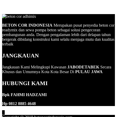
BETON COR INDONESIA
Merupakan pusat penyedia beton cor
readymix dan sewa pompa beton sebagai solusi pengecoran
pembangunan anda. Dengan pengalaman lebih dari delapan tahun
bergerak dibidang konstruksi kami selalu menjaga mutu dan kualitas
terbaik
JANGKAUAN
Jangkauan Kami Melingkupi Kawasan
JABODETABEK
Secara
Khusus dan Umumnya Kota Kota Besar Di
PULAU JAWA
HUBUNGI KAMI
Bpk FAHMI HADZAMI
Hp 0812 8885 4648