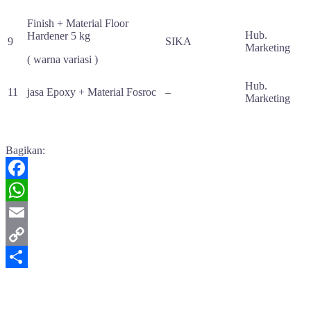
Finish + Material
Floor
Hub.
Hardener
5 kg
9
SIKA
Marketing
( warna variasi )
Hub.
11
jasa Epoxy + Material Fosroc
–
Marketing
Bagikan:
Facebook
WhatsApp
Email
Copy
Link
Share