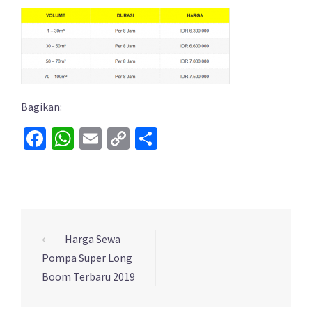
Bagikan:
Facebook
WhatsApp
Email
Copy
Share
Link
Post
⟵
Harga Sewa
navigation
Pompa Super Long
Boom Terbaru 2019