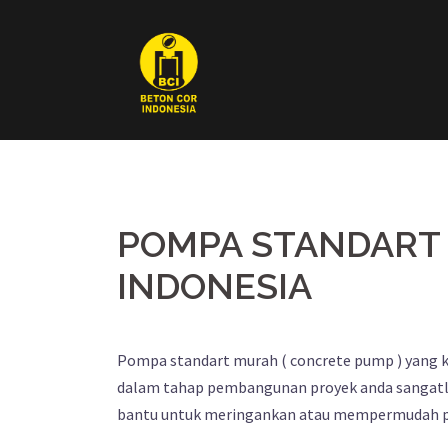
Skip
to
content
POMPA STANDART 
INDONESIA
Pompa standart murah ( concrete pump ) yang 
dalam tahap pembangunan proyek anda sangatlah 
bantu untuk meringankan atau mempermudah p