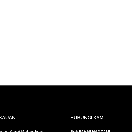
KAUAN
HUBUNGI KAMI
auan Kami Melingkupi
Bpk FAHMI HADZAMI