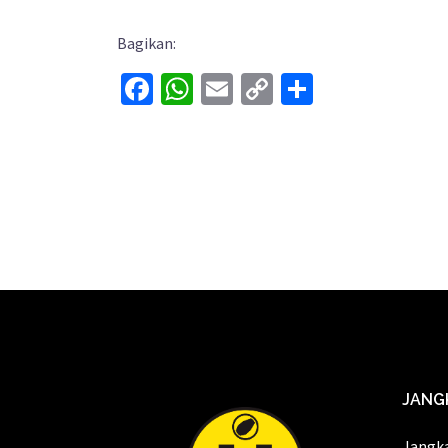
Bagikan:
Facebook
WhatsApp
Email
Copy
Share
Link
JANG
Jangk