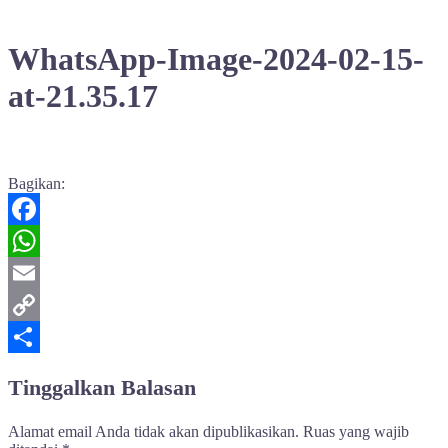
WhatsApp-Image-2024-02-15-
at-21.35.17
Bagikan:
Facebook
WhatsApp
Email
Copy
Link
Share
Tinggalkan Balasan
Alamat email Anda tidak akan dipublikasikan.
Ruas yang wajib