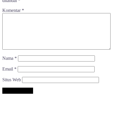
ditandai
*
Komentar
*
Nama
*
Email
*
Situs Web