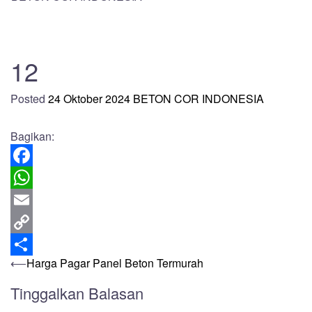
12
Posted
24 Oktober 2024
BETON COR INDONESIA
Bagikan:
Facebook
WhatsApp
Email
Copy
Post
⟵
Harga Pagar Panel Beton Termurah
Link
Share
navigation
Tinggalkan Balasan