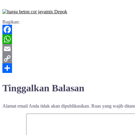
Bagikan:
Facebook
WhatsApp
Email
Copy
Link
Share
Tinggalkan Balasan
Alamat email Anda tidak akan dipublikasikan.
Ruas yang wajib ditan