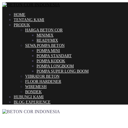
Skip
to
content
HOME
TENTANG KAMI
PRODUK
HARGA BETON COR
MINIMIX
READYMIX
SEWA POMPA BETON
POMPA MINI
POMPA STANDART
POMPA KODOK
POMPA LONGBOOM
POMPA SUPER LONG BOOM
VIBRATOR BETON
FLOOR HARDENER
WIREMESH
BONDEK
HUBUNGI KAMI
BLOG EXPERIENCE