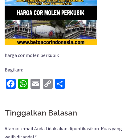
harga cor molen perkubik
Bagikan:
Facebook
WhatsApp
Email
Copy
Share
Link
Tinggalkan Balasan
Alamat email Anda tidak akan dipublikasikan.
Ruas yang
wajib ditandai
*