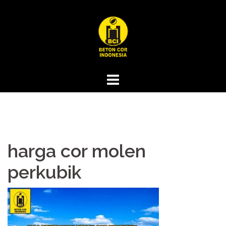
Skip
to
content
harga cor molen
perkubik