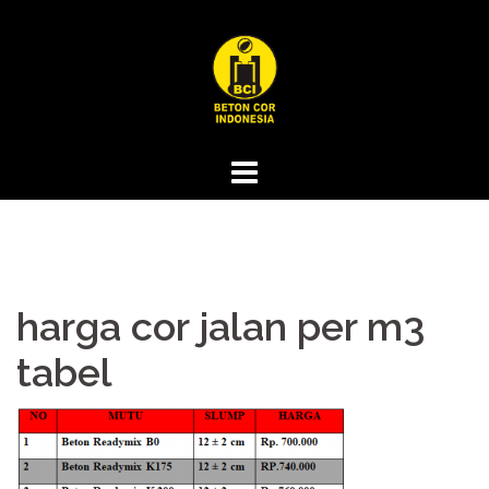
Skip
to
content
harga cor jalan per m3
tabel