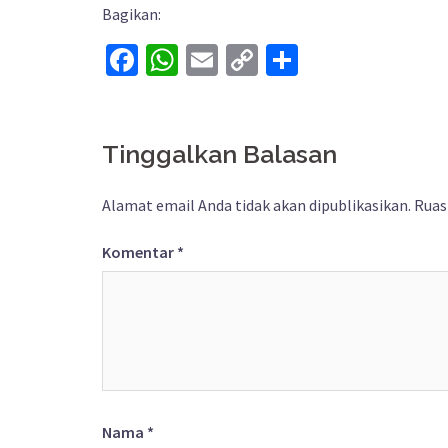
Bagikan:
Facebook
WhatsApp
Email
Copy
Share
Link
Tinggalkan Balasan
Alamat email Anda tidak akan dipublikasikan.
Ruas
Komentar
*
Nama
*