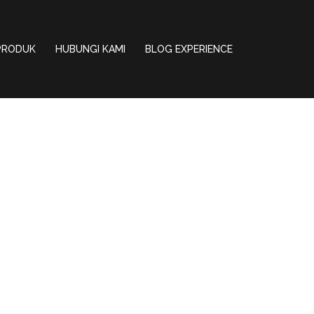
PRODUK
HUBUNGI KAMI
BLOG EXPERIENCE