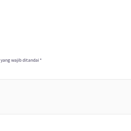
 yang wajib ditandai
*