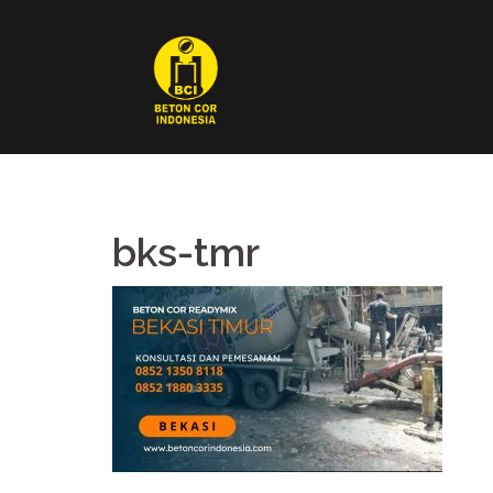
Skip
to
content
bks-tmr