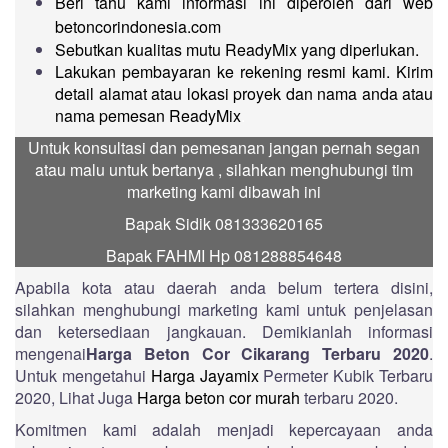
Beri tahu kami informasi ini diperoleh dari web
betoncorindonesia.com
Sebutkan kualitas mutu ReadyMix yang diperlukan.
Lakukan pembayaran ke rekening resmi kami. Kirim
detail alamat atau lokasi proyek dan nama anda atau
nama pemesan ReadyMix
.
Untuk konsultasi dan pemesanan jangan pernah segan
atau malu untuk bertanya , silahkan menghubungi tim
marketing kami dibawah ini
Bapak Sidik 081333620165
Bapak FAHMI Hp 081288854648
Apabila kota atau daerah anda belum tertera disini,
silahkan menghubungi marketing kami untuk penjelasan
dan ketersediaan jangkauan. Demikianlah informasi
mengenai
Harga Beton Cor Cikarang Terbaru 2020
.
Untuk mengetahui
Harga Jayamix
Permeter Kubik Terbaru
2020, Lihat Juga
Harga beton cor murah
terbaru 2020.
Komitmen kami adalah menjadi kepercayaan anda