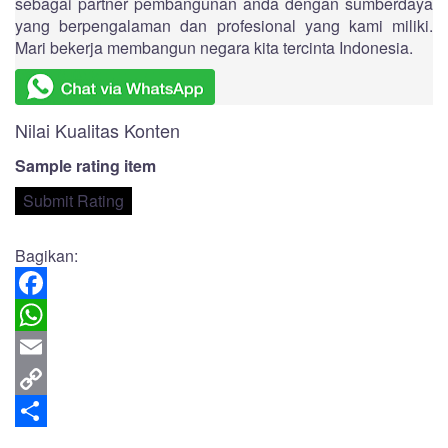
sebagai partner pembangunan anda dengan sumberdaya
yang berpengalaman dan profesional yang kami miliki.
Mari bekerja membangun negara kita tercinta Indonesia.
Nilai Kualitas Konten
Sample rating item
Bagikan:
Facebook
WhatsApp
Email
Copy
Link
Share