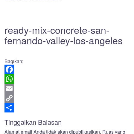
ready-mix-concrete-san-
fernando-valley-los-angeles
Bagikan:
Facebook
WhatsApp
Email
Copy
Link
Share
Tinggalkan Balasan
Alamat email Anda tidak akan dipublikasikan.
Ruas yang