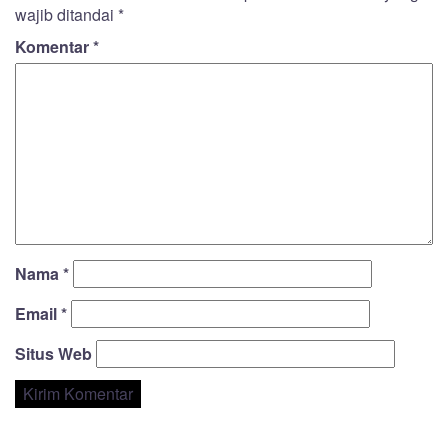
wajib ditandai
*
Komentar
*
Nama
*
Email
*
Situs Web