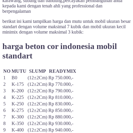
karawang, subang dan bandung,percayakan pembangunan anda
kepada kami dengan tenah ahli yang professional dan
berpengalaman
berikut ini kami tampilkan harga dan mutu untuk mobil ukuran besar
standart dengan volume maksimal 7 kubik dan mobil ukuran kecil
minimix dengan volume maksimal 3 kubik:
harga beton cor indonesia mobil
standart
NO
MUTU
SLUMP
READYMIX
1
B0
(12±2Cm)
Rp 750.000,-
2
K-175
(12±2Cm)
Rp 770.000,-
3
K-200
(12±2Cm)
Rp 790.000,-
4
K-225
(12±2Cm)
Rp 810.000,-
5
K-250
(12±2Cm)
Rp 830.000,-
6
K-275
(12±2Cm)
Rp 850.000,-
7
K-300
(12±2Cm)
Rp 880.000,-
8
K-350
(12±2Cm)
Rp 930.000,-
9
K-400
(12±2Cm)
Rp 940.000,-