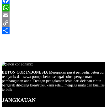
Facebook
WhatsApp
Email
Copy
Link
Share
BETON COR INDONESIA
Merupakan pusat penyedia beton cor
readymix dan sewa pompa beton sebagai solusi pengecoran
pembangunan anda. Dengan pengalaman lebih dari delapan tahun
bergerak dibidang konstruksi kami selalu menjaga mutu dan kualitas
terbaik
JANGKAUAN