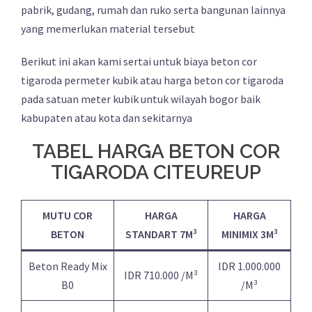
pabrik, gudang, rumah dan ruko serta bangunan lainnya
yang memerlukan material tersebut
Berikut ini akan kami sertai untuk biaya beton cor
tigaroda permeter kubik atau harga beton cor tigaroda
pada satuan meter kubik untuk wilayah bogor baik
kabupaten atau kota dan sekitarnya
TABEL HARGA BETON COR
TIGARODA CITEUREUP
MUTU COR
HARGA
HARGA
BETON
STANDART 7M³
MINIMIX 3M³
Beton Ready Mix
IDR 1.000.000
IDR 710.000 /M³
B0
/M³