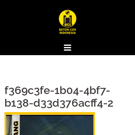
Skip
to
content
f369c3fe-1b04-4bf7-
b138-d33d376acff4-2