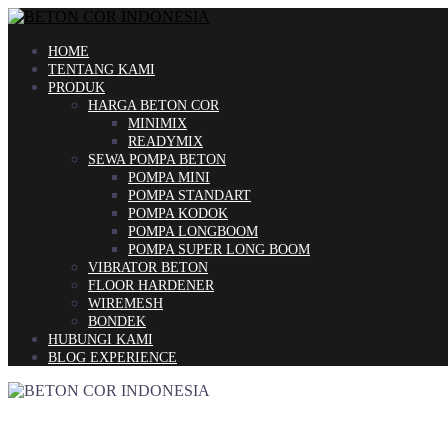
Skip
to
content
HOME
TENTANG KAMI
PRODUK
HARGA BETON COR
MINIMIX
READYMIX
SEWA POMPA BETON
POMPA MINI
POMPA STANDART
POMPA KODOK
POMPA LONGBOOM
POMPA SUPER LONG BOOM
VIBRATOR BETON
FLOOR HARDENER
WIREMESH
BONDEK
HUBUNGI KAMI
BLOG EXPERIENCE