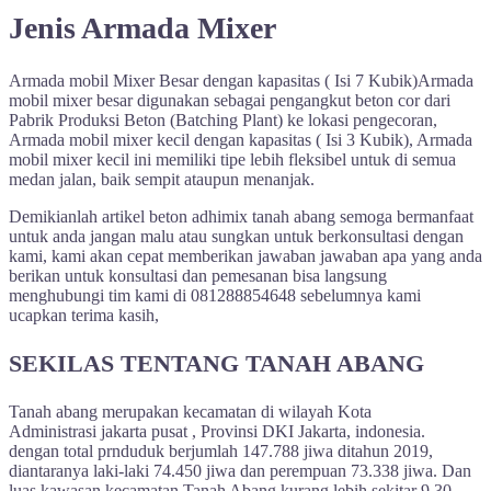
Jenis Armada Mixer
Armada mobil Mixer Besar dengan kapasitas ( Isi 7 Kubik)Armada
mobil mixer besar digunakan sebagai pengangkut beton cor dari
Pabrik Produksi Beton (Batching Plant) ke lokasi pengecoran,
Armada mobil mixer kecil dengan kapasitas ( Isi 3 Kubik), Armada
mobil mixer kecil ini memiliki tipe lebih fleksibel untuk di semua
medan jalan, baik sempit ataupun menanjak.
Demikianlah artikel beton adhimix tanah abang semoga bermanfaat
untuk anda jangan malu atau sungkan untuk berkonsultasi dengan
kami, kami akan cepat memberikan jawaban jawaban apa yang anda
berikan untuk konsultasi dan pemesanan bisa langsung
menghubungi tim kami di 081288854648 sebelumnya kami
ucapkan terima kasih,
SEKILAS TENTANG TANAH ABANG
Tanah abang merupakan kecamatan di wilayah Kota
Administrasi jakarta pusat , Provinsi DKI Jakarta, indonesia.
dengan total prnduduk berjumlah 147.788 jiwa ditahun 2019,
diantaranya laki-laki 74.450 jiwa dan perempuan 73.338 jiwa. Dan
luas kawasan kecamatan Tanah Abang kurang lebih sekitar 9,30