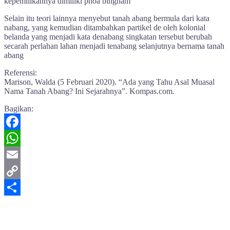
kepemilikannya dimiliki phoa bingham
Selain itu teori lainnya menyebut tanah abang bermula dari kata
nabang, yang kemudian ditambahkan partikel de oleh kolonial
belanda yang menjadi kata denabang singkatan tersebut berubah
secarah perlahan lahan menjadi tenabang selanjutnya bernama tanah
abang
Referensi:
Marison, Walda (5 Februari 2020). “Ada yang Tahu Asal Muasal
Nama Tanah Abang? Ini Sejarahnya”. Kompas.com.
Bagikan:
Facebook
WhatsApp
Email
Copy
Link
Share