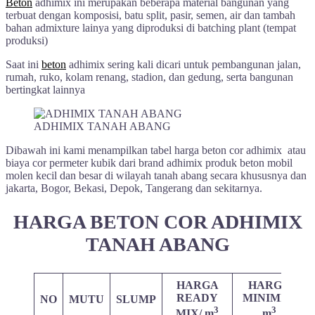
Beton
adhimix ini merupakan beberapa material bangunan yang
terbuat dengan komposisi, batu split, pasir, semen, air dan tambah
bahan admixture lainya yang diproduksi di batching plant (tempat
produksi)
Saat ini
beton
adhimix sering kali dicari untuk pembangunan jalan,
rumah, ruko, kolam renang, stadion, dan gedung, serta bangunan
bertingkat lainnya
ADHIMIX TANAH ABANG
Dibawah ini kami menampilkan tabel harga beton cor adhimix atau
biaya cor permeter kubik dari brand adhimix produk beton mobil
molen kecil dan besar di wilayah tanah abang secara khususnya dan
jakarta, Bogor, Bekasi, Depok, Tangerang dan sekitarnya.
HARGA BETON COR ADHIMIX
TANAH ABANG
HARGA
HARGA
READY
MINIMIX/
NO
MUTU
SLUMP
3
3
MIX/ m
m