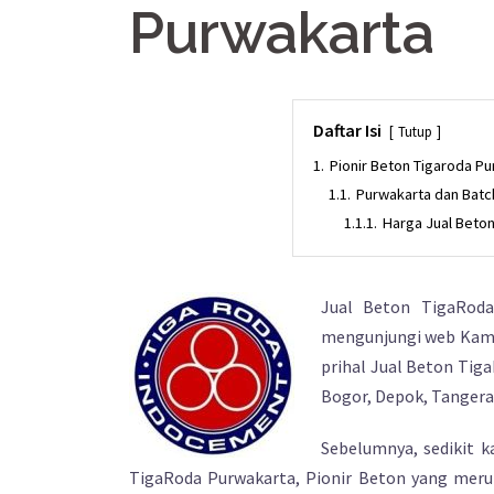
Purwakarta
Daftar Isi
Tutup
1.
Pionir Beton Tigaroda P
1.1.
Purwakarta dan Batch
1.1.1.
Harga Jual Beto
Jual Beton TigaRoda
mengunjungi web Kami
prihal Jual Beton Tig
Bogor, Depok, Tangeran
Sebelumnya, sedikit 
TigaRoda Purwakarta, Pionir Beton yang meru