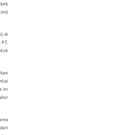
abek
ten)
) di
 PT.
ntuk
akan
ntai
 ini
alur
area
dari