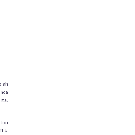
elah
Anda
rta,
eton
Tbk.