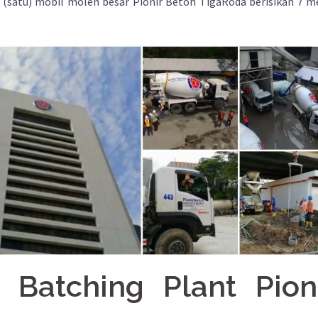
 1 (satu) mobil molen besar Pionir Beton TigaRoda berisikan 7 m
 Batching Plant Pion