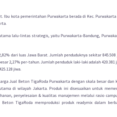
. Ibu kota pemerintahan Purwakarta berada di Kec. Purwakarta
rta.
utama lalu-lintas strategis, yaitu Purwakarta-Bandung, Purwaka
2,82% dari luas Jawa Barat. Jumlah penduduknya sekitar 845.508 
sar 2,27% per-tahun. Jumlah penduduk laki-laki adalah 420.381 j
25.128 jiwa.
rga Jual Beton TigaRoda Purwakarta dengan skala besar dan k
tama di wilayah Jakarta. Produk ini disesuaikan untuk meme
ahanan, penyelesaian & kualitas manajemen melalui rasio camp
nir Beton TigaRoda memproduksi produk readymix dalam berb