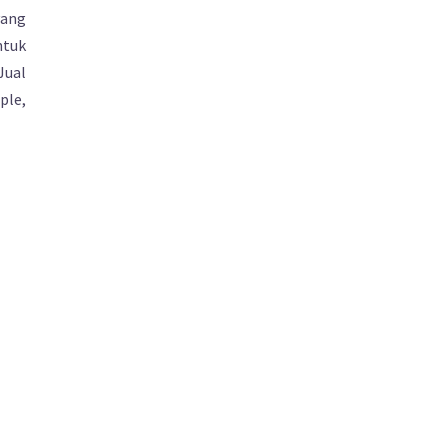
yang
ntuk
Jual
ple,