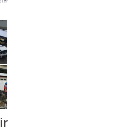
eter
ir