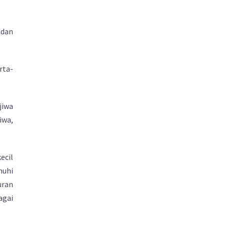
 dan
rta-
jiwa
iwa,
ecil
nuhi
uran
agai