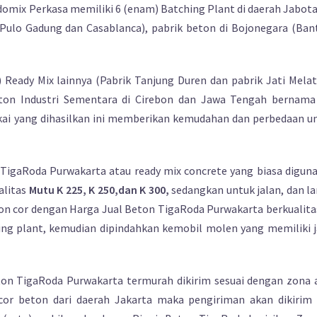
Indomix Perkasa memiliki 6 (enam) Batching Plant di daerah Jabot
 Pulo Gadung dan Casablanca), pabrik beton di Bojonegara (Ban
Ready Mix lainnya (Pabrik Tanjung Duren dan pabrik Jati Melati
ton Industri Sementara di Cirebon dan Jawa Tengah bernama
kai yang dihasilkan ini memberikan kemudahan dan perbedaan u
TigaRoda Purwakarta atau ready mix concrete yang biasa digun
alitas
Mutu K 225, K 250,dan K 300,
sedangkan untuk jalan, dan la
ton cor dengan Harga Jual Beton TigaRoda Purwakarta berkualitas
hing plant, kemudian dipindahkan kemobil molen yang memiliki j
ton TigaRoda Purwakarta termurah dikirim sesuai dengan zona 
 cor beton dari daerah Jakarta maka pengiriman akan dikirim 