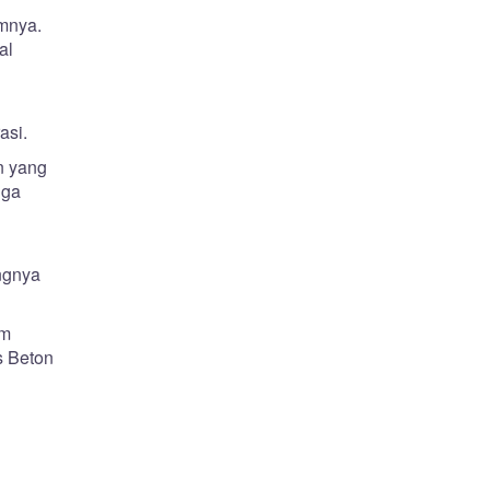
mnya.
al
asi.
n yang
iga
ngnya
am
s Beton