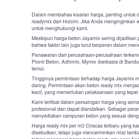
Dalam membahas kisaran harga, penting untuk d
readymix dari Holcim. Jika Anda menginginkan 
untuk menghubungi kami.
Meskipun harga beton Jayamix sering dijadikan 
bahwa faktor lain juga turut berperan dalam men
Penawaran dari perusahaan-perusahaan terkemuk
Pionir Beton, Adhimix, Mymix (berbasis di Ban
temui.
Tingginya permintaan terhadap harga Jayamix m
daring. Permintaan akan beton ready mix menjad
kecil, yang memerlukan pelaksanaan yang tepat 
Kami terlibat dalam persaingan harga yang sem
profesional dan dapat diandalkan. Sebagai pera
menyediakan campuran beton yang sesuai denga
Harga ready mix per m3 Ciracas terbaru yang k
disebutkan, tetapi juga mencerminkan nilai tam