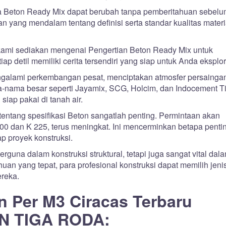
ga Beton Ready Mix dapat berubah tanpa pemberitahuan sebelu
 yang mendalam tentang definisi serta standar kualitas materi
kami sediakan mengenai Pengertian Beton Ready Mix untuk
detil memiliki cerita tersendiri yang siap untuk Anda eksplor
engalami perkembangan pesat, menciptakan atmosfer persainga
-nama besar seperti Jayamix, SCG, Holcim, dan Indocement T
siap pakai di tanah air.
tang spesifikasi Beton sangatlah penting. Permintaan akan
00 dan K 225, terus meningkat. Ini mencerminkan betapa penti
p proyek konstruksi.
guna dalam konstruksi struktural, tetapi juga sangat vital dal
n yang tepat, para profesional konstruksi dapat memilih jeni
reka.
n Per M3 Ciracas Terbaru
N TIGA RODA: