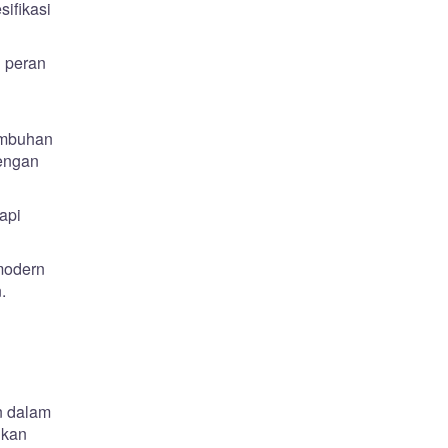
sifikasi
 peran
tumbuhan
dengan
api
modern
.
n dalam
ikan