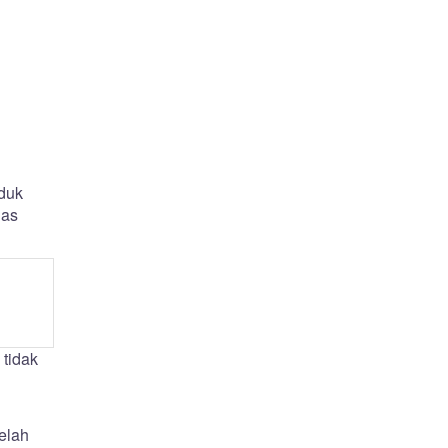
duk
las
 tidak
elah