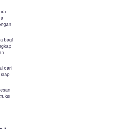
ara
ga
dengan
a bagi
engkap
an
l dari
 siap
sesan
ruksi