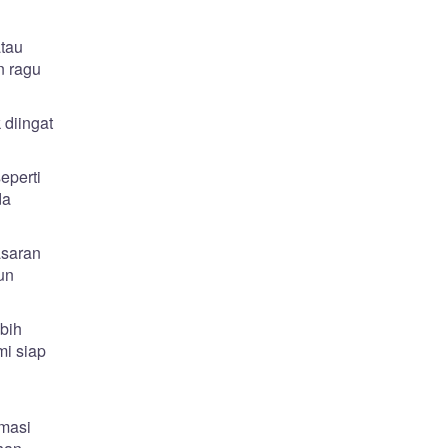
atau
n ragu
 diingat
eperti
da
asaran
un
bih
mi siap
rmasi