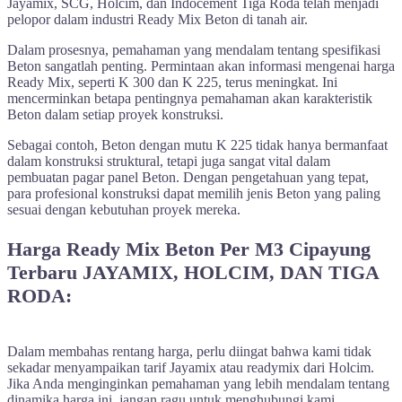
Jayamix, SCG, Holcim, dan Indocement Tiga Roda telah menjadi
pelopor dalam industri Ready Mix Beton di tanah air.
Dalam prosesnya, pemahaman yang mendalam tentang spesifikasi
Beton sangatlah penting. Permintaan akan informasi mengenai harga
Ready Mix, seperti K 300 dan K 225, terus meningkat. Ini
mencerminkan betapa pentingnya pemahaman akan karakteristik
Beton dalam setiap proyek konstruksi.
Sebagai contoh, Beton dengan mutu K 225 tidak hanya bermanfaat
dalam konstruksi struktural, tetapi juga sangat vital dalam
pembuatan pagar panel Beton. Dengan pengetahuan yang tepat,
para profesional konstruksi dapat memilih jenis Beton yang paling
sesuai dengan kebutuhan proyek mereka.
Harga Ready Mix Beton Per M3 Cipayung
Terbaru JAYAMIX, HOLCIM, DAN TIGA
RODA:
Dalam membahas rentang harga, perlu diingat bahwa kami tidak
sekadar menyampaikan tarif Jayamix atau readymix dari Holcim.
Jika Anda menginginkan pemahaman yang lebih mendalam tentang
dinamika harga ini, jangan ragu untuk menghubungi kami.