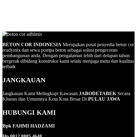
Link
Share
BETON COR INDONESIA
Merupakan pusat penyedia beton cor
readymix dan sewa pompa beton sebagai solusi pengecoran
pembangunan anda. Dengan pengalaman lebih dari delapan tahun
bergerak dibidang konstruksi kami selalu menjaga mutu dan kualitas
terbaik
JANGKAUAN
Jangkauan Kami Melingkupi Kawasan
JABODETABEK
Secara
Khusus dan Umumnya Kota Kota Besar Di
PULAU JAWA
HUBUNGI KAMI
Bpk FAHMI HADZAMI
Hp 0812 8885 4648