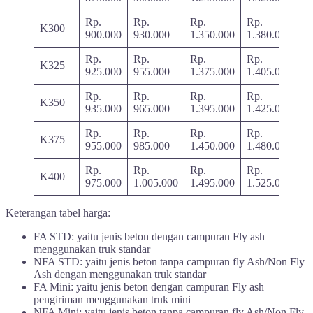
Rp.
Rp.
Rp.
Rp.
K300
900.000
930.000
1.350.000
1.380.000
Rp.
Rp.
Rp.
Rp.
K325
925.000
955.000
1.375.000
1.405.000
Rp.
Rp.
Rp.
Rp.
K350
935.000
965.000
1.395.000
1.425.000
Rp.
Rp.
Rp.
Rp.
K375
955.000
985.000
1.450.000
1.480.000
Rp.
Rp.
Rp.
Rp.
K400
975.000
1.005.000
1.495.000
1.525.000
Keterangan tabel harga:
FA STD: yaitu jenis beton dengan campuran Fly ash
menggunakan truk standar
NFA STD: yaitu jenis beton tanpa campuran fly Ash/Non Fly
Ash dengan menggunakan truk standar
FA Mini: yaitu jenis beton dengan campuran Fly ash
pengiriman menggunakan truk mini
NFA Mini: yaitu jenis beton tanpa campuran fly Ash/Non Fly