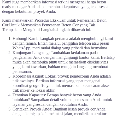
Kami juga memberikan informasi terkini mengenai harga beton
ready mix agar Anda dapat membuat keputusan yang tepat sesuai
dengan kebutuhan proyek Anda.
Kami menawarkan Prosedur Eksklusif untuk Pemesanan Beton
Cor.Untuk Memastikan Pemesanan Beton Cor yang Tak
Terlupakan: Mengikuti Langkah-langkah dibawah ini.
Hubungi Kami: Langkah pertama adalah menghubungi kami
dengan ramah. Entah melalui panggilan telepon atau pesan
WhatsApp, mari mulai dialog yang pribadi dan bermakna.
Kunjungan Langsung: Tambahkan kedalaman pada
pengalaman Anda dengan mengunjungi kantor kami. Bertatap
muka akan membuka pintu untuk merasakan eksklusivitas
yang kami tawarkan, bahkan mungkin langsung membuat
pemesanan.
Koordinasi Akurat: Lokasi proyek pengecoran Anda adalah
titik awalnya. Berikan informasi yang tepat mengenai
koordinat geografisnya untuk memastikan kelancaran akses
truk mixer ke lokasi akhir.
Tentukan Kapasitas: Berapa banyak beton yang Anda
butuhkan? Sampaikan detail volume pemesanan Anda untuk
layanan yang sesuai dengan kebutuhan Anda.
Ceritakan Proyek Anda: Bagikan kisah proyek cor Anda
dengan kami; apakah melintasi jalan, mendirikan struktur