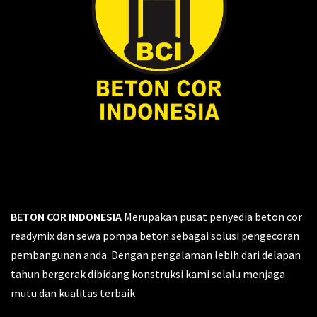
BETON COR INDONESIA
Merupakan pusat penyedia beton cor
readymix dan sewa pompa beton sebagai solusi pengecoran
pembangunan anda. Dengan pengalaman lebih dari delapan
tahun bergerak dibidang konstruksi kami selalu menjaga
mutu dan kualitas terbaik